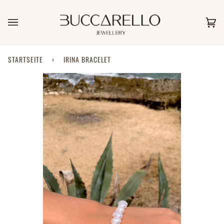
Direkt
zum
Inhalt
Ei
(0)
STARTSEITE
›
IRINA BRACELET