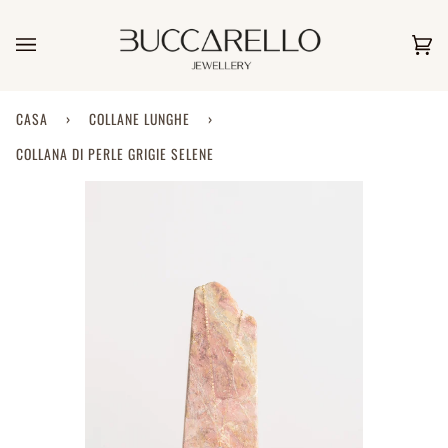
Salta
al
contenuto
Car
(0)
CASA
›
COLLANE LUNGHE
›
COLLANA DI PERLE GRIGIE SELENE