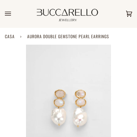
Salta
al
contenuto
Car
(0)
CASA
›
AURORA DOUBLE GEMSTONE PEARL EARRINGS