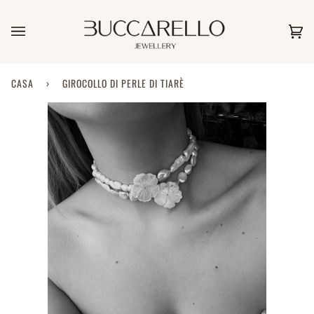
Salta
al
contenuto
Car
(0)
CASA
›
GIROCOLLO DI PERLE DI TIARÈ